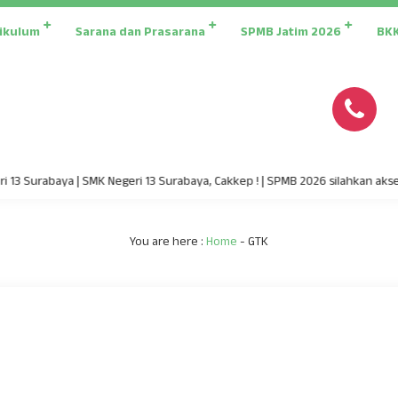
ikulum
Sarana dan Prasarana
SPMB Jatim 2026
BK
13 Surabaya | SMK Negeri 13 Surabaya, Cakkep ! | SPMB 2026 silahkan akses
You are here :
Home
-
GTK