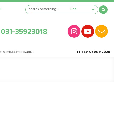
K
031-35923018
 spmb.jatimprov.go.id
Friday, 07 Aug 2026