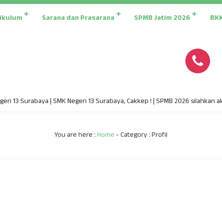
ikulum
Sarana dan Prasarana
SPMB Jatim 2026
BK
i 13 Surabaya | SMK Negeri 13 Surabaya, Cakkep ! | SPMB 2026 silahkan aks
You are here :
Home
- Category :
Profil