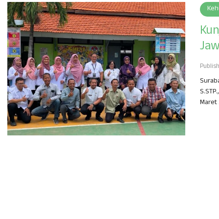
Keh
Kun
Jaw
Publis
Suraba
S.STP.
Maret 