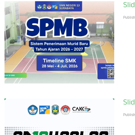
Sli
Publis
Sli
Publis