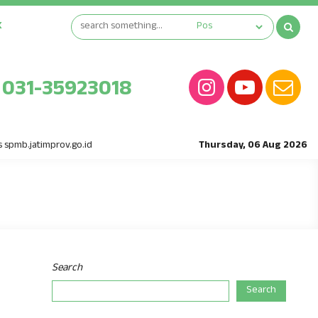
K
031-35923018
b.jatimprov.go.id
Thursday, 06 Aug 2026
Search
Search