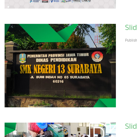
Sli
Publis
Sli