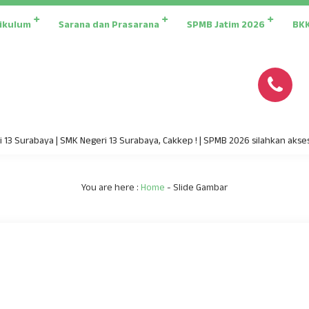
ikulum
Sarana dan Prasarana
SPMB Jatim 2026
BK
urabaya | SMK Negeri 13 Surabaya, Cakkep ! | SPMB 2026 silahkan akses spm
You are here :
Home
-
Slide Gambar