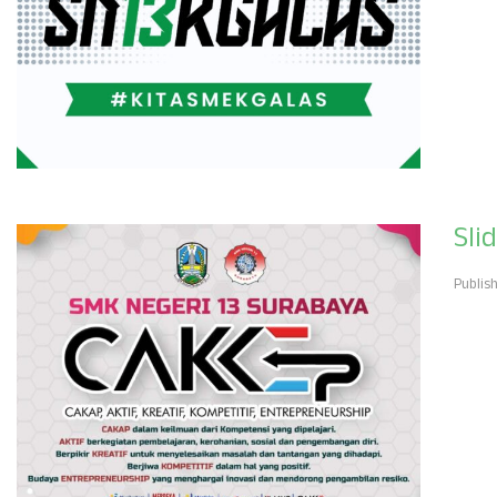
Sli
Publis