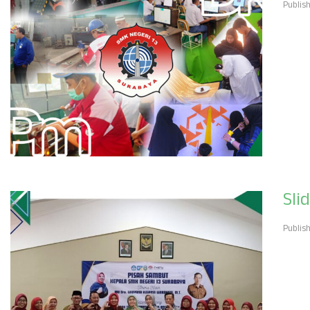
Publis
Slid
Publis