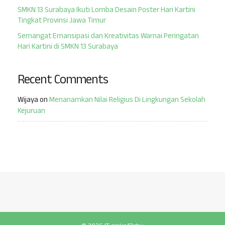
SMKN 13 Surabaya Ikuti Lomba Desain Poster Hari Kartini
Tingkat Provinsi Jawa Timur
Semangat Emansipasi dan Kreativitas Warnai Peringatan
Hari Kartini di SMKN 13 Surabaya
Recent Comments
Wijaya
on
Menanamkan Nilai Religius Di Lingkungan Sekolah
Kejuruan