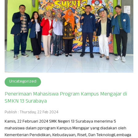
Uncategorized
Penerimaan Mahasiswa Program Kampus Mengajar di
SMKN 13 Surabaya
Publish : Thursday, 22 Feb 2024
Kamis, 22 Februari 2024 SMK Negeri 13 Surabaya menerima 5
mahasiswa dalam pprogram Kampus Mengajar yang diadakan oleh
Kementerian Pendidikan, Kebudayaan, Riset, Dan TeknologiLembaga