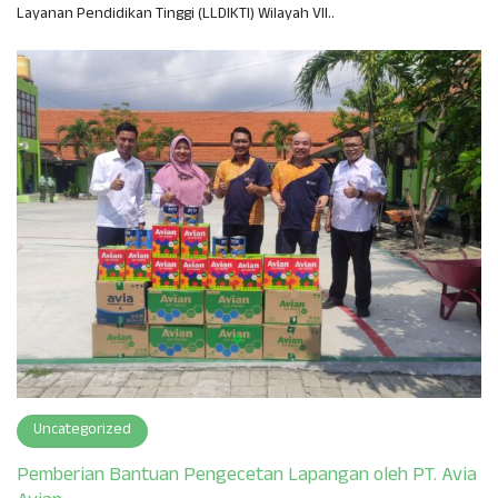
Layanan Pendidikan Tinggi (LLDIKTI) Wilayah VII..
Uncategorized
Pemberian Bantuan Pengecetan Lapangan oleh PT. Avia