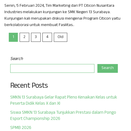
Senin, 5 Februari 2024, Tim Marketing dari PT Citicon Nusantara
Industries melakukan kunjungan ke SMK Negeri 13 Surabaya.
Kunjungan kali merupakan diskusi mengenai Program Citicon yaitu
berkolaborasi untuk membuat Fasilitas..
1
2
3
4
Old
Search
Search
Recent Posts
SMKN 13 Surabaya Gelar Rapat Pleno Kenaikan Kelas untuk
Peserta Didik Kelas X dan XI
Siswa SMKN 13 Surabaya Tunjukkan Prestasi dalam Pongo
Esport Championship 2026
SPMB 2026