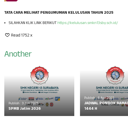
TATA CARA MELIHAT PENGUMUMAN KELULUSAN TAHUN 2025
SILAHKAN KLIK LINK BERIKUT
https://kelulusan.smkn13sby.sch.id/
Read 1752 x
Another
Publish : 6 Apr 2023
JADWAL PONDOK RAMA
Publish : 3 Jun 2025
SPMB Jatim 2026
1444 H