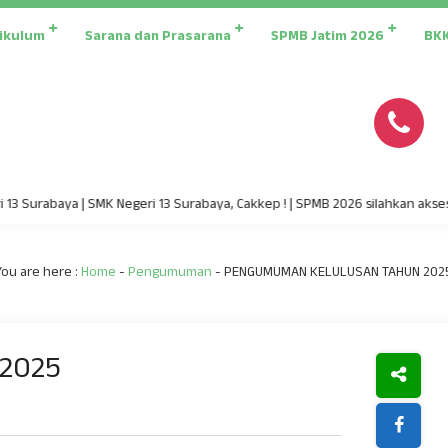
ikulum
Sarana dan Prasarana
SPMB Jatim 2026
BK
3 Surabaya | SMK Negeri 13 Surabaya, Cakkep ! | SPMB 2026 silahkan akses 
You are here :
Home
-
Pengumuman
-
PENGUMUMAN KELULUSAN TAHUN 202
2025