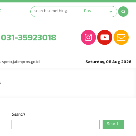
K
031-35923018
spmb.jatimprov.go.id
Saturday, 08 Aug 2026
5
Search
Search