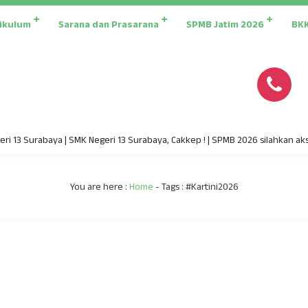
ikulum
Sarana dan Prasarana
SPMB Jatim 2026
BK
 13 Surabaya | SMK Negeri 13 Surabaya, Cakkep ! | SPMB 2026 silahkan akse
You are here :
Home
- Tags :
#Kartini2026