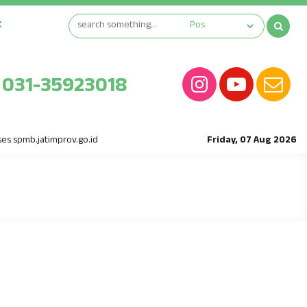
K
031-35923018
s spmb.jatimprov.go.id
Friday, 07 Aug 2026