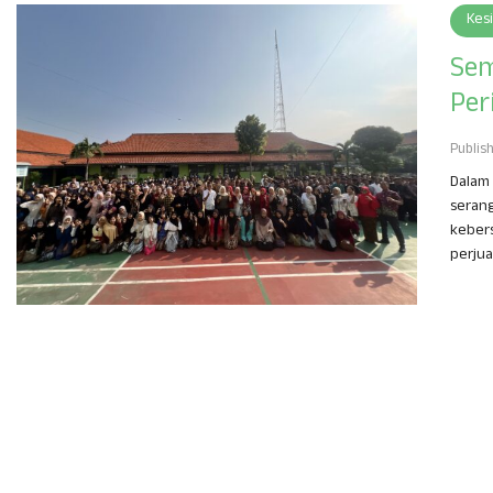
Kes
Sem
Per
Publis
Dalam 
serang
keber
perjua