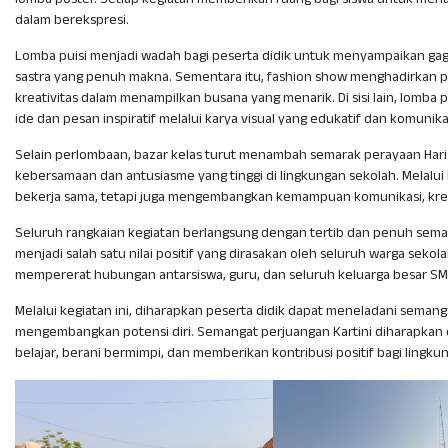
lomba poster. Setiap kegiatan memberikan ruang bagi siswa untuk men
dalam berekspresi.
Lomba puisi menjadi wadah bagi peserta didik untuk menyampaikan gagas
sastra yang penuh makna. Sementara itu, fashion show menghadirkan 
kreativitas dalam menampilkan busana yang menarik. Di sisi lain, lomba
ide dan pesan inspiratif melalui karya visual yang edukatif dan komunikat
Selain perlombaan, bazar kelas turut menambah semarak perayaan Hari 
kebersamaan dan antusiasme yang tinggi di lingkungan sekolah. Melalui k
bekerja sama, tetapi juga mengembangkan kemampuan komunikasi, kreat
Seluruh rangkaian kegiatan berlangsung dengan tertib dan penuh sema
menjadi salah satu nilai positif yang dirasakan oleh seluruh warga sekola
mempererat hubungan antarsiswa, guru, dan seluruh keluarga besar SM
Melalui kegiatan ini, diharapkan peserta didik dapat meneladani semanga
mengembangkan potensi diri. Semangat perjuangan Kartini diharapkan d
belajar, berani bermimpi, dan memberikan kontribusi positif bagi lingkun