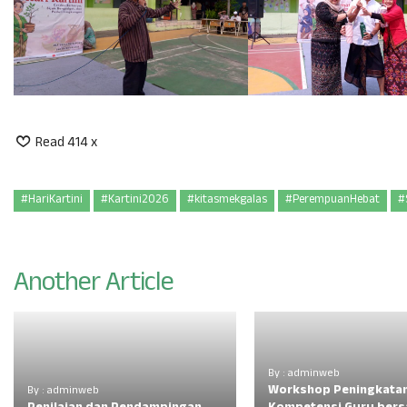
Read 414 x
#HariKartini
#Kartini2026
#kitasmekgalas
#PerempuanHebat
#
Another Article
By : adminweb
Workshop Peningkata
By : adminweb