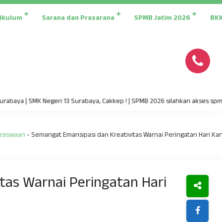
ikulum
Sarana dan Prasarana
SPMB Jatim 2026
BK
 | SMK Negeri 13 Surabaya, Cakkep ! | SPMB 2026 silahkan akses spmb.jatim
esiswaan
-
Semangat Emansipasi dan Kreativitas Warnai Peringatan Hari Kar
tas Warnai Peringatan Hari