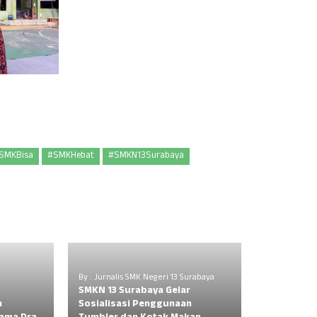
SMKBisa
#SMKHebat
#SMKN13Surabaya
By : Jurnalis SMK Negeri 13 Surabaya
SMKN 13 Surabaya Gelar
n
Sosialisasi Penggunaan