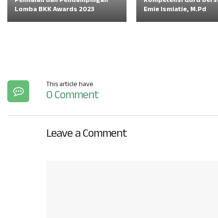
Penilaian dan Pendampingan
Kompetensi Guru bers
Lomba BKK Awards 2023
Emie Ismiatie, M.Pd
This article have
0 Comment
Leave a Comment