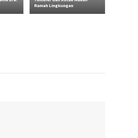
ama Dra.
Tumbler dan Kotak Makan
Ramah Lingkungan