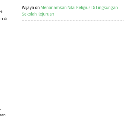
Wijaya
on
Menanamkan Nilai Religius Di Lingkungan
rt
Sekolah Kejuruan
n di
t
taan