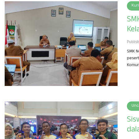
Kur
SMK
Kel
Publis
SMK Ne
pesert
Komuni
Unc
Sis
dal