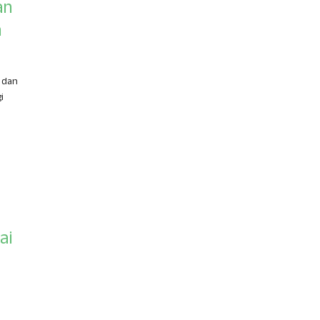
an
n
 dan
i
ai