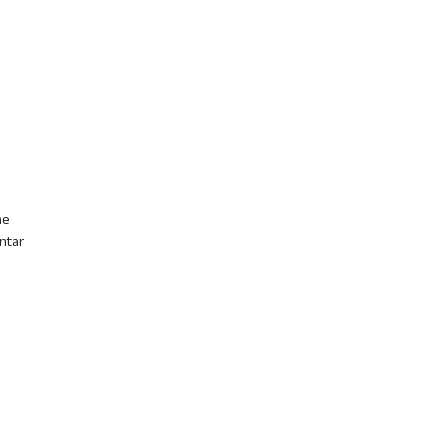
me
ntar