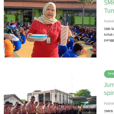
SMK
Tum
Publis
SMK N
kotak 
penggu
Kes
Jum
spi
Publis
SMKN 1