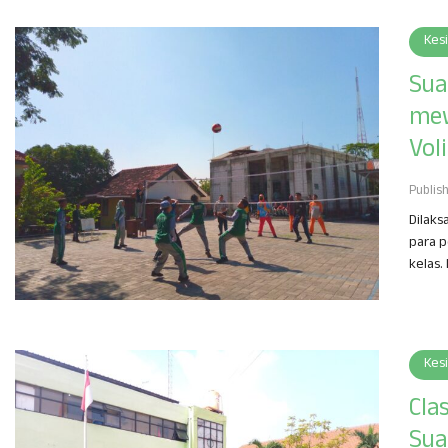
Kes
Sua
mew
Vol
Publis
Dilak
para p
kelas.
Kes
Cla
Sua