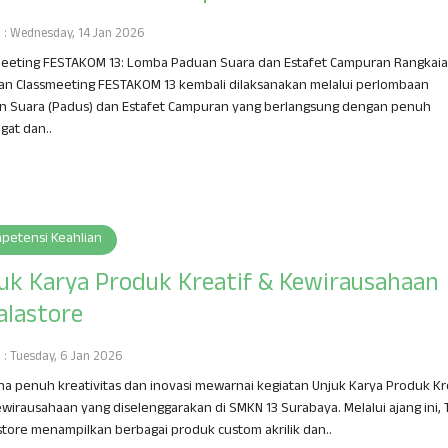
h : Wednesday, 14 Jan 2026
meeting FESTAKOM 13: Lomba Paduan Suara dan Estafet Campuran Rangkai
an Classmeeting FESTAKOM 13 kembali dilaksanakan melalui perlombaan
n Suara (Padus) dan Estafet Campuran yang berlangsung dengan penuh
gat dan..
petensi Keahlian
uk Karya Produk Kreatif & Kewirausahaan
alastore
h : Tuesday, 6 Jan 2026
a penuh kreativitas dan inovasi mewarnai kegiatan Unjuk Karya Produk Kr
wirausahaan yang diselenggarakan di SMKN 13 Surabaya. Melalui ajang ini, 
store menampilkan berbagai produk custom akrilik dan..