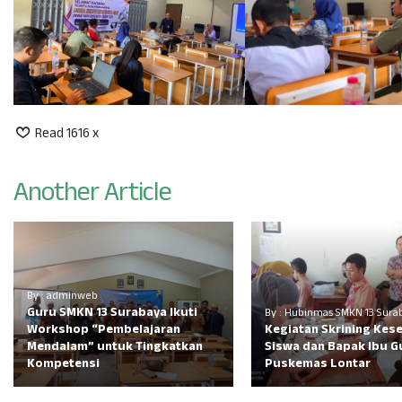
Read 1616 x
Another Article
By : adminweb
Guru SMKN 13 Surabaya Ikuti
By : Hubinmas SMKN 13 Sura
Workshop “Pembelajaran
Kegiatan Skrining Kes
Mendalam” untuk Tingkatkan
Siswa dan Bapak Ibu G
Kompetensi
Puskemas Lontar