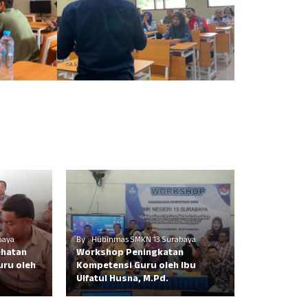
baya
By : Hubinmas SMKN 13 Surabaya
ehatan
Workshop Peningkatan
uru oleh
Kompetensi Guru oleh Ibu
Ulfatul Husna, M.Pd.