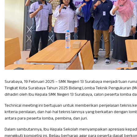
Surabaya, 19 Februari 2025 – SMK Negeri 13 Surabaya menjadi tuan ru
Tingkat Kota Surabaya Tahun 2025 Bidang Lomba Teknik Pengukuran (Metr
dihadiri oleh Ibu Kepala SMK Negeri 13 Surabaya, calon peserta lomba da
Technical meeting ini bertujuan untuk memberikan penjelasan teknis k
kriteria penilaian, dan hal-hal teknis lainnya yang berkaitan dengan lomba
antara para peserta lomba, pembina, dan juri.
Dalam sambutannya, Ibu Kepala Sekolah menyampaikan apresiasi kepad
mengikuti kompetisi ini. Beliau berharap agar para peserta dapat be