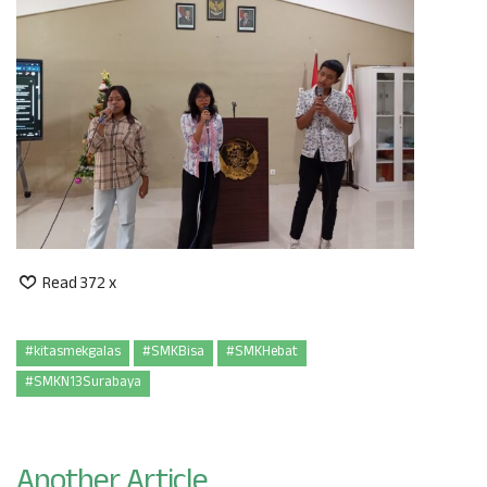
Read 372 x
#kitasmekgalas
#SMKBisa
#SMKHebat
#SMKN13Surabaya
Another Article