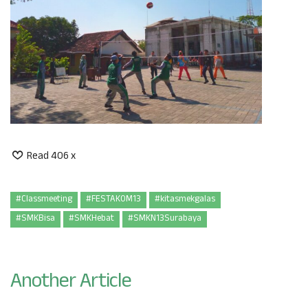
Read 406 x
#Classmeeting
#FESTAKOM13
#kitasmekgalas
#SMKBisa
#SMKHebat
#SMKN13Surabaya
Another Article